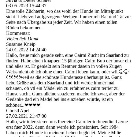
Silvia & Dieter Schäfer
03.05.2023
15:44:37
Eine tolle Züchterin, wo das wohl der Hunde im Mittelpunkt
steht. Liebevoll aufgezogene Welpen. Immer mit Rat und Tat zur
Seite nach Übergabe zu jeder Zeit. Wir haben einen tollen
Rüden bekommen.
Kommentar:
Vielen lieb Dank
Susanne Kneip
24.01.2022
14:24:40
Hallo, freue mich gerade sehr, eine Cairni Zucht im Saarland zu
finden. Habe einen knappen 15 jährigen Cairn Bub der unser ein
und alles ist. Er genießt sein Rentner dasein in vollen Zügen
Weiss nicht ob ich ohne einen Cairni leben kann, oder will🙂🙂
🙂🙂🙂weil es die schönste Hunderasse überhaupt ist. Ganz
liebe Grüße aus dem Saarland und ich werde immer mal
schauen, ob vtl ein Mädel ein zu erfahrenes cairn terrier zu
Hause sucht. Ganz alleine spazieren mache ich zwar, aber der
Gedanke dad ein Mädel bei ins einziehen würde, ist ein
schöner...❤❤❤❤
Christl Apel
27.02.2021
21:47:00
Hallo, wir interssieren uns fuer eine Cairnterrierhuendin. Gerne
erst fuer 2022, denn dann werde ich pensioniert. Seit 1984
haben mich Hunde in meinem Leben begleitet. Meine Milie